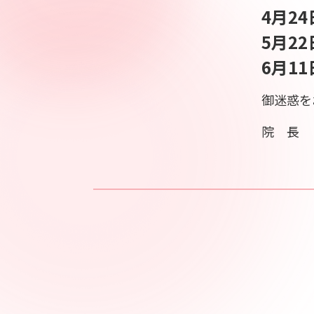
4月2
5月2
6月1
御迷惑を
院 長